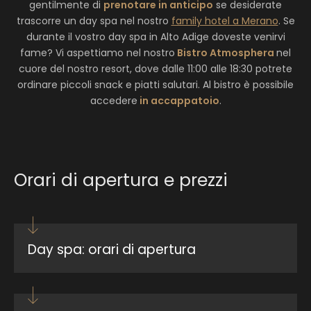
gentilmente di
prenotare in anticipo
se desiderate
da 396,00 €
|
1 a persona
trascorre un day spa nel nostro
family hotel a Merano
. Se
durante il vostro day spa in Alto Adige doveste venirvi
Un giorno all’insegna della rigenerazione,
fame? Vi aspettiamo nel nostro
Bistro Atmosphera
nel
dell’innovazione e della salute a lungo termine –
cuore del nostro resort, dove dalle 11:00 alle 18:30 potrete
con…
ordinare piccoli snack e piatti salutari. Al bistro è possibile
Mostra dettagli
accedere
in accappatoio
.
Richiedi
Orari di apertura e prezzi
Day spa: orari di apertura
dalle 9:00 alle 19:00