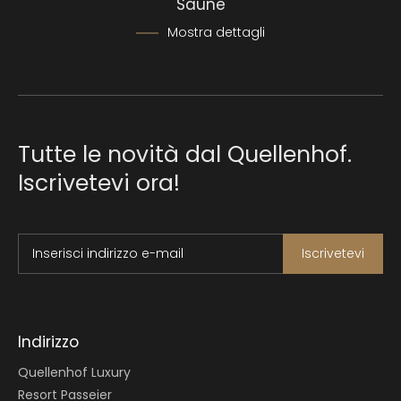
DAY SPA & CENA
Saune
da 175,00 €
|
1 a persona
Mostra dettagli
Concedetevi una pausa rilassante con day spa
e
cena gourmet inclusa nel trattamento di mezza…
Mostra dettagli
Tutte le novità dal Quellenhof.
Richiedi
Iscrivetevi ora!
Inserisci indirizzo e-mail
Iscrivetevi
Indirizzo
Quellenhof Luxury
DAY SPA & COLAZIONE & CENA
Resort Passeier