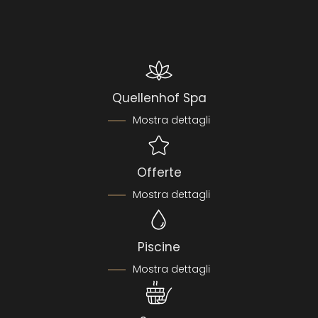
DAY SPA
numero +39 0473 645474 o inviando un’e-mail
da 110,00 €
|
1 a persona
all’indirizzo
info@
quellenhof.
it.
Godetevi una pausa rilassante con una day spa il
sabato, la domenica e i giorni festivi! |
dalle
…
Mostra dettagli
Quellenhof Spa
Mostra dettagli
Richiedi
Offerte
Mostra dettagli
Piscine
Mostra dettagli