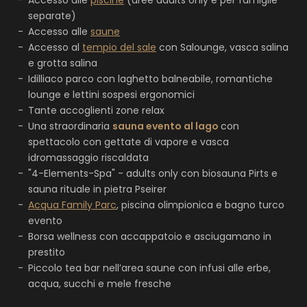
Accesso alle
piscine
(aree adults only e per famiglie
separate)
Accesso alle
saune
Accesso al
tempio del sale
con Salounge, vasca salina
e grotta salina
Idilliaco parco con laghetto balneabile, romantiche
lounge e lettini sospesi ergonomici
Tante accoglienti zone relax
Una straordinaria
sauna evento al lago
con
spettacolo con gettate di vapore e vasca
idromassaggio riscaldata
"4-Elements-Spa" - adults only con biosauna Pirts e
sauna rituale in pietra Pseirer
Acqua Family Parc
, piscina olimpionica e bagno turco
evento
Borsa wellness con accappatoio e asciugamano in
prestito
Piccolo tea bar nell’area saune con infusi alle erbe,
acqua, succhi e mele fresche