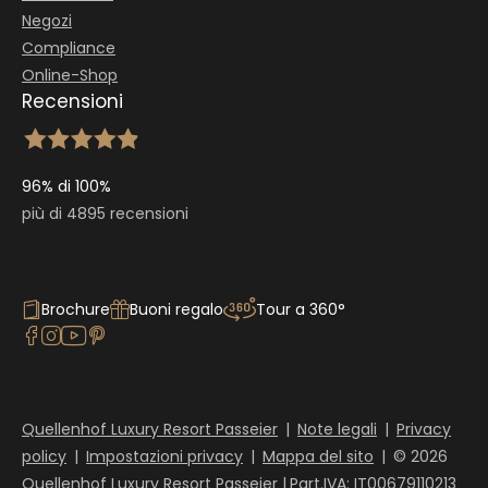
PACCHETTO FAMIGLIA DAY SPA
Negozi
da 330,00 €
|
1 a persona
Compliance
Online-Shop
Concedetevi una pausa rilassante con tutta la
Recensioni
famiglia in una day spa il
sabato, la domenica e nei…
Mostra dettagli
96% di 100%
Richiedi
più di 4895 recensioni
Brochure
Buoni regalo
Tour a 360°
Quellenhof Luxury Resort Passeier
|
Note legali
|
Privacy
policy
|
Impostazioni privacy
|
Mappa del sito
|
© 2026
Quellenhof Luxury Resort Passeier
|
Part.IVA: IT00679110213