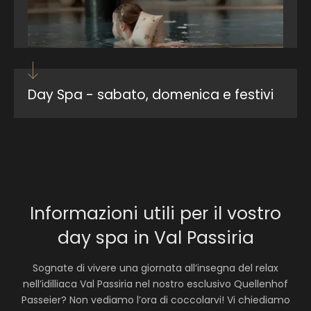
Day Spa - sabato, domenica e festivi
PACCHETTO FAMIGLIA DAY SPA
da 230,00 €
|
1 a persona
Godetevi una pausa rilassante con tutta la famiglia
in una day spa dal
lunedì al venerdì (esclusi i…
Informazioni utili per il vostro
Mostra dettagli
day spa in Val Passiria
Richiedi
Sognate di vivere una giornata all’insegna del relax
nell’idilliaca Val Passiria nel nostro esclusivo Quellenhof
LONGEVITY – DAY SPA | IL MEGLIO PER LA
Passeier? Non vediamo l’ora di coccolarvi! Vi chiediamo
VOSTRA SALUTE