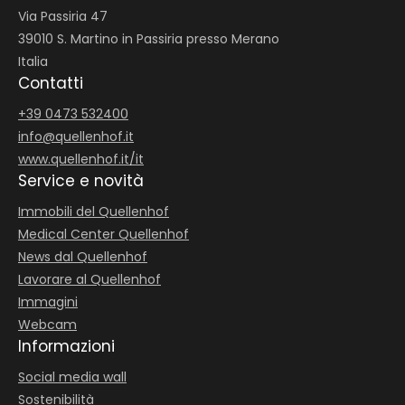
da 215,00 €
|
1 a persona
Via Passiria 47
39010 S. Martino in Passiria presso Merano
Godetevi una pausa rilassante con una day spa
,
Italia
inclusa colazione a buffet e cena gourmet come
Contatti
parte…
+39 0473 532400
Mostra dettagli
info@
quellenhof.
it
www.quellenhof.it/it
Richiedi
Service e novità
Immobili del Quellenhof
Medical Center Quellenhof
News dal Quellenhof
Lavorare al Quellenhof
Immagini
Webcam
Informazioni
Social media wall
Sostenibilità