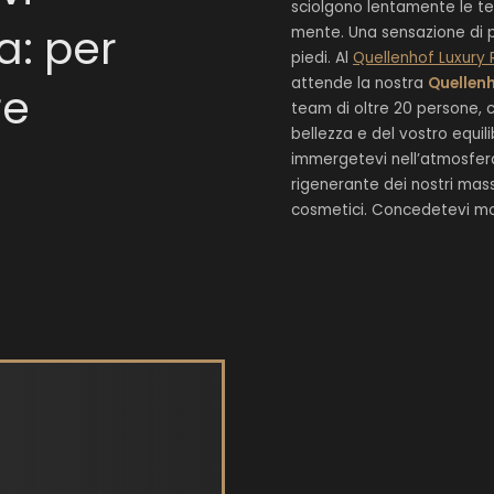
sciolgono lentamente le te
a: per
mente. Una sensazione di p
piedi. Al
Quellenhof Luxury 
attende la nostra
Quellen
re
team di oltre 20 persone, 
bellezza e del vostro equili
immergetevi nell’atmosfera
rigenerante dei nostri mass
cosmetici. Concedetevi mom