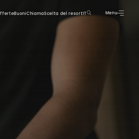
oni
Chiama
Scelta del resort
IT
Menu
Prenota
Menu
fferte
Buoni
Chiama
Scelta del resort
IT
DE
DE
IT
IT
EN
EN
FR
FR