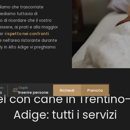
liamo che trascorriate
iediamo tuttavia di
di ricordare che il vostro
sere, ai prati e alla maggior
per
rispetto nei confronti
e nell’area ristorante durante
y in Alto Adige vi preghiamo
Adulti(o)
1
-
+
Bambino(i)
0
-
+
Accetta
vo
Ospiti
Richiedi
Prenota
a
Inserire persone
l con cane in Trentino
Adige: tutti i servizi