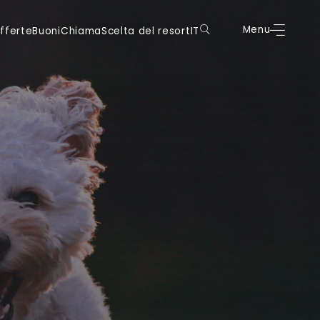
oni
Chiama
Scelta del resort
IT
Menu
Prenota
Menu
fferte
Buoni
Chiama
Scelta del resort
IT
DE
DE
IT
IT
EN
EN
FR
FR