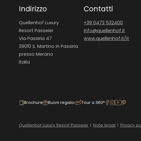
Indirizzo
Contatti
Quellenhof Luxury
+39 0473 532400
Resort Passeier
info@
quellenhof.
it
Via Passiria 47
www.quellenhof.it/it
39010 S. Martino in Passiria
presso Merano
Italia
Brochure
Buoni regalo
Tour a 360°
Quellenhof Luxury Resort Passeier
|
Note legali
|
Privacy po