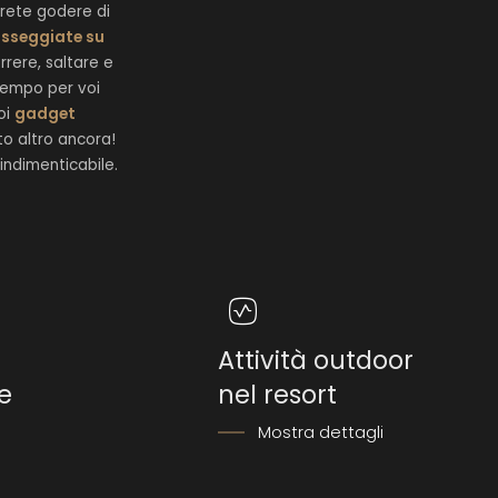
trete godere di
asseggiate su
rrere, saltare e
 tempo per voi
oi
gadget
to altro ancora!
indimenticabile.
Attività outdoor
e
nel resort
Mostra dettagli
i