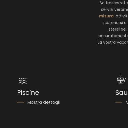
Se trascorrete
servizi veram
misura
, attiv
scatenarsi a
stessi ne
accuratamente s
La vostra vacan
Piscine
Sau
Mostra dettagli
M