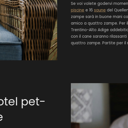
Se voi volete godervi momenti 
piscine
e 16
saune
del Quellen
zampe sarà in buone mani con 
amico a quattro zampe. Per il
Trentino-Alto Adige addebitia
con il cane saranno rilassanti 
quattro zampe. Partite per il 
otel pet-
e