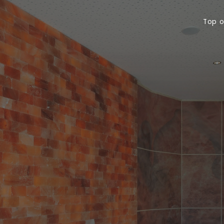
Top offerte
Bu
Top o