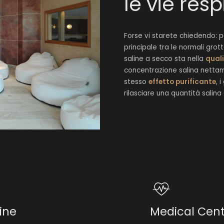
le vie resp
Forse vi starete chiedendo: p
principale tra le normali grot
saline a secco sta nella
quali
concentrazione salina nettam
stesso
effetto purificante
, 
rilasciare una quantità salina
ine
Medical Cen