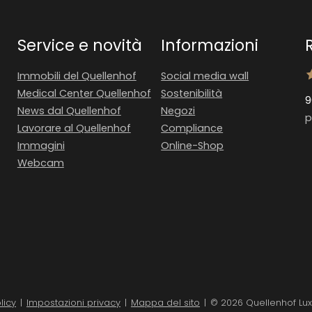
Service e novità
Informazioni
Immobili del Quellenhof
Social media wall
Medical Center Quellenhof
Sostenibilità
9
News dal Quellenhof
Negozi
p
Lavorare al Quellenhof
Compliance
Immagini
Online-Shop
Webcam
licy
|
Impostazioni privacy
|
Mappa del sito
|
© 2026 Quellenhof Lux