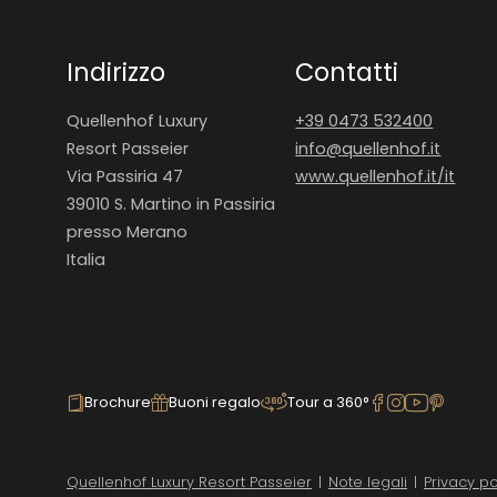
Indirizzo
Contatti
Quellenhof Luxury
+39 0473 532400
Resort Passeier
info@
quellenhof.
it
Via Passiria 47
www.quellenhof.it/it
39010 S. Martino in Passiria
presso Merano
Italia
Brochure
Buoni regalo
Tour a 360°
Quellenhof Luxury Resort Passeier
|
Note legali
|
Privacy po