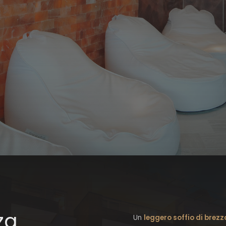
za
Un
leggero soffio di brez