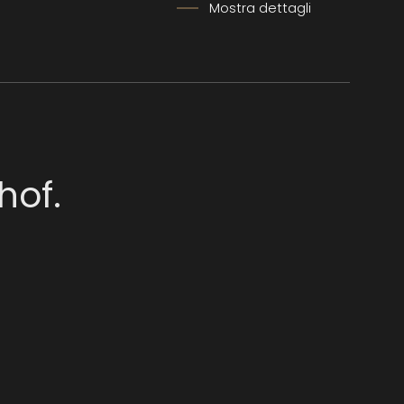
i
Mostra dettagli
hof.