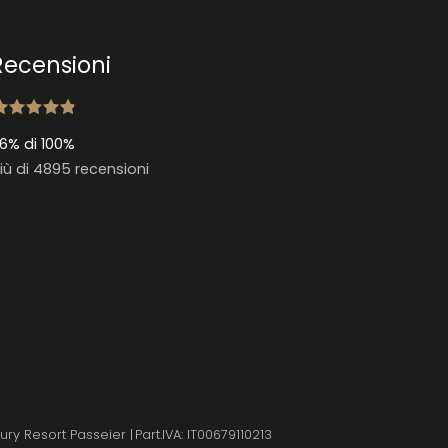
Recensioni
6% di 100%
iù di 4895 recensioni
ury Resort Passeier
|
Part.IVA: IT00679110213