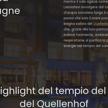
mentre il sale agisce come 
agne
Lasciatevi avvolgere dal
c
d’acqua scivolano lungo il c
pensa che solo il mare pos
bagno salino
del
Quellenh
che, grazie alla loro partic
inalate facimente, andando
respiratorie
, si purifica la
p
energie nel tempio del sale 
highlight del tempio del
del Quellenhof