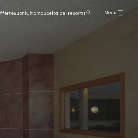
oni
Chiama
Scelta del resort
IT
Menu
Prenota
Menu
fferte
Buoni
Chiama
Scelta del resort
IT
DE
DE
IT
IT
EN
EN
FR
FR