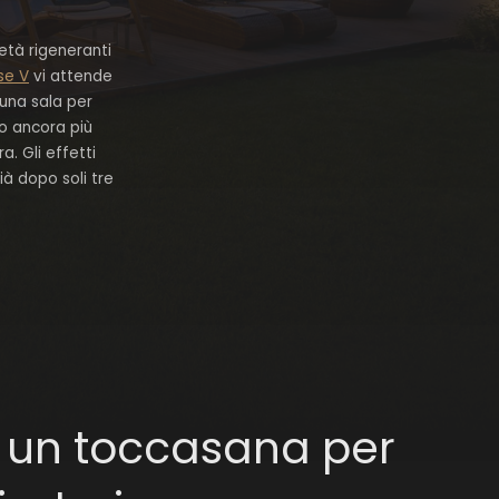
età rigeneranti
se V
vi attende
 una sala per
to ancora più
a. Gli effetti
ià dopo soli tre
 un toccasana per