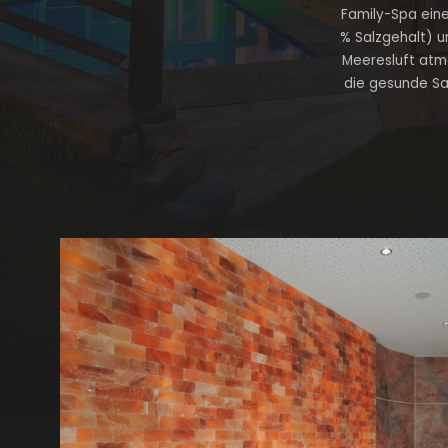
Family-Spa ein
% Salzgehalt) u
Meeresluft atme
die gesunde Sal