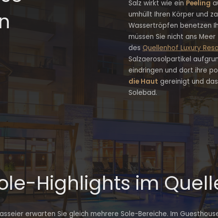
Salz wirkt wie ein
Peeling
a
en
umhüllt Ihren Körper und za
Wassertröpfen benetzen I
müssen Sie nicht ans Meer
des
Quellenhof Luxury Reso
Salzaerosolpartikel aufgru
eindringen und dort ihre po
die Haut
gereinigt und da
Solebad.
ole-Highlights im Quel
asseier erwarten Sie gleich mehrere Sole-Bereiche. Im Guesthouse