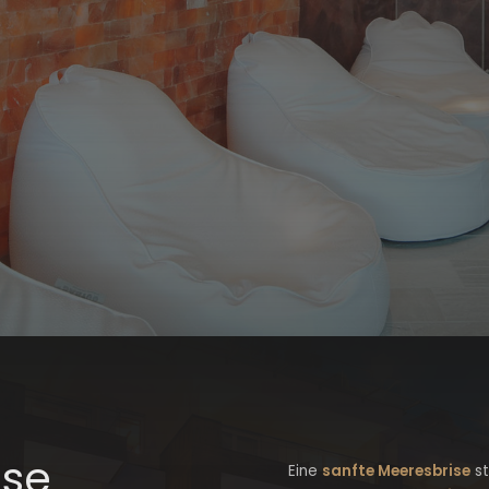
ise
Eine
sanfte Meeresbrise
st