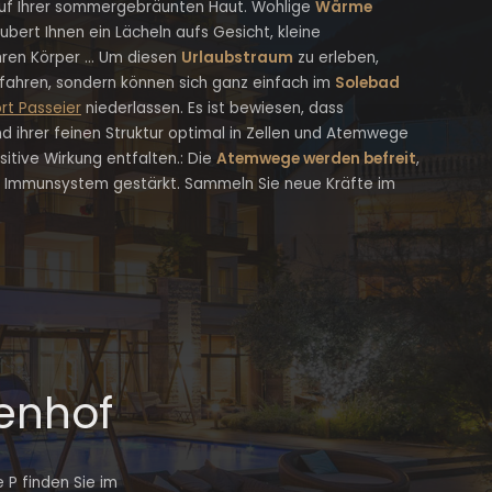
uf Ihrer sommergebräunten Haut. Wohlige
Wärme
ubert Ihnen ein Lächeln aufs Gesicht, kleine
hren Körper … Um diesen
Urlaubstraum
zu erleben,
 fahren, sondern können sich ganz einfach im
Solebad
rt Passeier
niederlassen. Es ist bewiesen, dass
nd ihrer feinen Struktur optimal in Zellen und Atemwege
sitive Wirkung entfalten.: Die
Atemwege werden befreit
,
s Immunsystem gestärkt. Sammeln Sie neue Kräfte im
lenhof
 P finden Sie im