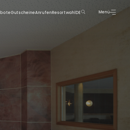
scheine
Anrufen
Resortwahl
DE
Menü
Buchen
Menü
ebote
Gutscheine
Anrufen
Resortwahl
DE
DE
DE
IT
IT
EN
EN
FR
FR