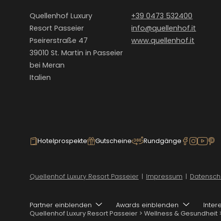
Quellenhof Luxury
+39 0473 532400
Resort Passeier
info@
quellenhof.
it
Pseirerstraße 47
www.quellenhof.it
39010 St. Martin in Passeier
bei Meran
Italien
Hotelprospekte
Gutscheine
Rundgänge
Quellenhof Luxury Resort Passeier
|
Impressum
|
Datensch
Partner einblenden
Awards einblenden
Inter
Quellenhof Luxury Resort Passeier
>
Wellness & Gesundheit