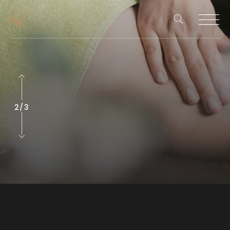
2
/
3