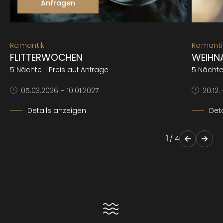
Anfragen
Romantik
Romanti
FLITTERWOCHEN
WEIHN
5 Nächte
| Preis auf Anfrage
5 Nächt
05.03.2026 – 10.01.2027
20.12.
Details anzeigen
Det
1
/
4