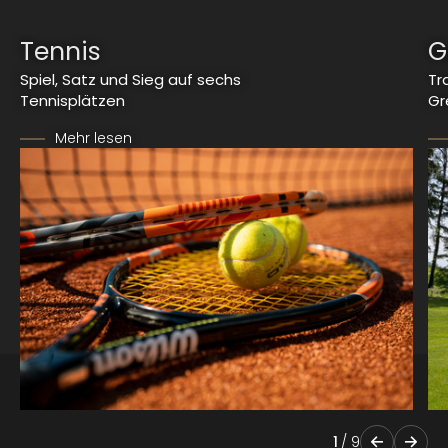
Tennis
G
Spiel, Satz und Sieg auf sechs
Tr
Tennisplätzen
Gr
Mehr lesen
1
/
9