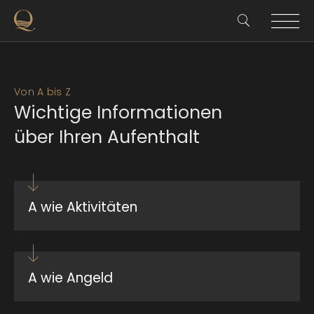
Von A bis Z
Wichtige Informationen
über Ihren Aufenthalt
A wie Aktivitäten
Einzigartige Infrastruktur: 4-Loch-Golfplatz, sechs
Tennisplätze, zwei Padel-Tennisplätze, ein
Pickleball-Platz, ein Beachvolleyballplatz, ein
A wie Angeld
Fußballplatz, eine Reitanlage, moderne
Fitnessräume, der Acqua Family Parc, ein 25
Die Hotelrechnung wird beim Check-out beglichen.