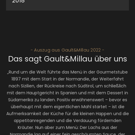
2018
Schlemmeratlas
2 Hauben und 15 Punkte von Gault&Millau
3 Kochlöffel vom Schlemmeratlas
Auszeichnung als „Restaurant des Jahres Südtirol
2018“ durch den „Großen Restaurant & Hotel Guide“
- Auszug aus Gault&Millau 2022 -
Das sagt Gault&Millau über uns
„Rund um die Welt führte das Menü in der Gourmetstube
1897 mit dem Start in der Normandie, der Weiterfahrt
nach Sizilien, der Rückreise nach Südtirol, um schließlich
mit dem Hauptgericht in Spanien und mit dem Dessert in
Südamerika zu landen. Positiv erwähnenswert – bevor es
überhaupt mit dem eigentlichen Mahl startet – ist die
Aufmerksamkeit der Küche für die kleinen Happen und die
appetitanregenden und die Verdauung fördernden
Kräuter. Nun aber zum Menü: Der Lachs aus der
Normandie lag auf einer fein geschäumten Sauce, der