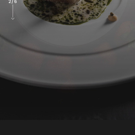
2
/
6