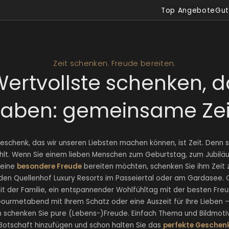
Top Angebote
Gut
Zeit schenken. Freude bereiten.
ertvollste schenken, d
aben: gemeinsame Zei
schenk, das wir unseren Liebsten machen können, ist Zeit. Denn sie
fehlt. Wenn Sie einem lieben Menschen zum Geburtstag, zum Jubilä
 eine
besondere Freude
bereiten möchten, schenken Sie ihm Zeit z
in den Quellenhof Luxury Resorts im Passeiertal oder am Gardasee.
t der Familie, ein entspannender Wohlfühltag mit der besten Freu
Gourmetabend mit Ihrem Schatz oder eine Auszeit für Ihre Lieben 
 schenken Sie pure (Lebens-)Freude. Einfach Thema und Bildmoti
 Botschaft hinzufügen und schon halten Sie das
perfekte Geschen