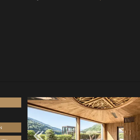
Gutscheinwert:
€ 
G FÜR 2 PERSONEN
N