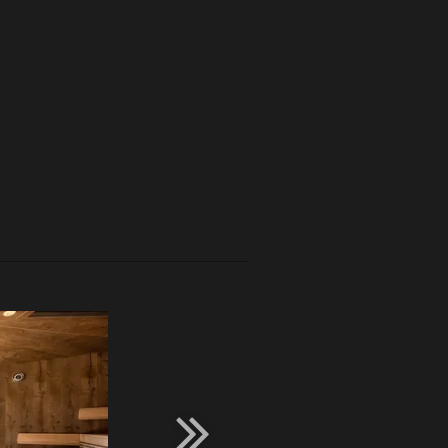
671,--