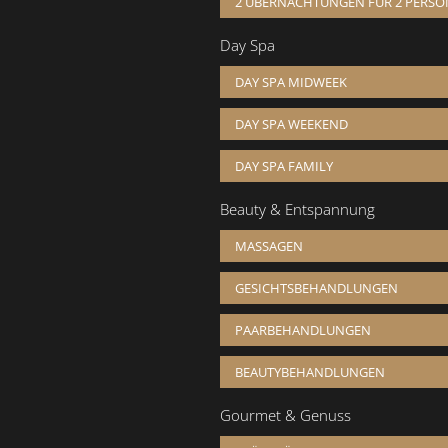
2 ÜBERNACHTUNGEN FÜR 2 PERS
Day Spa
DAY SPA MIDWEEK
DAY SPA WEEKEND
DAY SPA FAMILY
Beauty & Entspannung
MASSAGEN
GESICHTSBEHANDLUNGEN
PAARBEHANDLUNGEN
BEAUTYBEHANDLUNGEN
Gourmet & Genuss