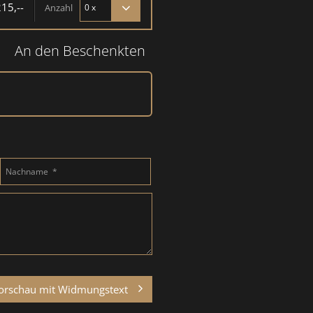
215,--
Anzahl
An den Beschenkten
.
orschau mit Widmungstext