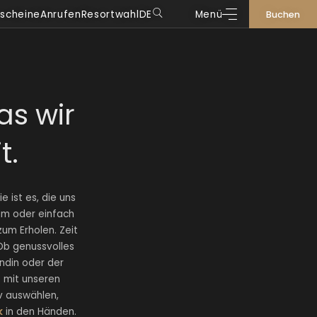
scheine
Anrufen
Resortwahl
DE
Menü
Buchen
DE
IT
EN
FR
as wir
t.
 ist es, die uns
um oder einfach
um Erholen. Zeit
 Ob genussvolles
ndin oder der
– mit unseren
v auswählen,
k
in den Händen.