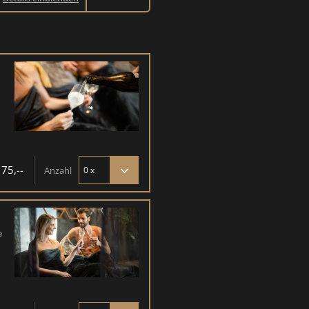
175,--
Anzahl
e