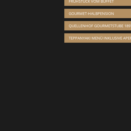
FRÜHSTÜCK VOM BUFFET
GOURMET-HALBPENSION
QUELLENHOF GOURMETSTUBE 189
TEPPANYAKI MENÜ INKLUSIVE APER