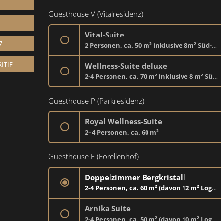
Guesthouse V (Vitalresidenz)
Vital-Suite
7
2 Personen, ca. 50 m² inklusive 8m² Süd-Loggia
für 2 Personen, ca. 50 m² (inkl. Loggia), 1-Raum-Suite mit komfortablen Betten, Wohnecke, begehbarem Kleiderschrank und Südloggia. Tief garage im Guesthouse V inklusive.
ITIF
Wellness-Suite deluxe
Variante
: Die „Luis Trenker“-Suite besitzt anstelle derBadewanne eine Infrarotkabine.
2-4 Personen, ca. 70 m² inklusive 8 m² Süd-Loggia
für 2–4 Personen, ca. 70 m² (inkl. Loggia), 1-Raum-Suite mit Luxusbetten von VI-Spring, Wohnecke mit ausziehbarer Couch, begehbarem Kleiderschrank und Südloggia. Tiefgarage im Guesthouse V inklusive. Neu ab 2024: komplett mit Holzboden.
Guesthouse P (Parkresidenz)
Royal Wellness-Suite
2–4 Personen, ca. 60 m²
für 2–4 Personen, ca. 60 m², 1-Raum-Suite mit komfortablen Betten, Wohnecke mit ausziehbarer Couch, begehbarem Kleiderschrank, Holzboden und Südloggia. Tiefgarage im Guesthouse P inklusive.
Guesthouse F (Forellenhof)
Doppelzimmer Bergkristall
2-4 Personen, ca. 60 m² (davon 12 m² Loggia)
für 2-4 Personen, ca. 60 m² (davon 12 m² Loggia), Schlafzimmer inkl. Wohnecke mit ausziehbarer Couch und separatem Kuschelnest, Badezimmer mit Dusche, teilweise Tages-WC, Holzboden, Südbalkon bzw. Terrasse im Parterre. Tiefgarage unter den Tennisplätzen inklusive.
Arnika Suite
2-4 Personen, ca. 50 m² (davon 10 m² Loggia)