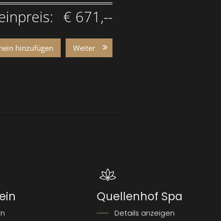
inpreis:
€ 671,--
hein hinzufügen
Weiter
ein
Quellenhof Spa
en
Details anzeigen