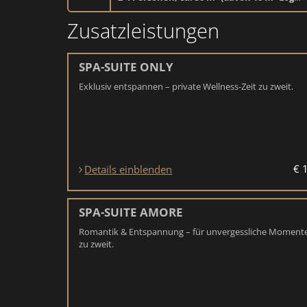
für 2-4 Personen, ca. 50 m² (davon 10 m² Loggia), Schlafzimmer inkl. Wohnecke mit ausziehbarer Couch, Badezimmer mit Dusche und Bidet, begehbarer Schrank, Nespresso-Maschine, Südbalkon. Tiefgarage im Guesthouse F inklusive.
Zusatzleistungen
SPA-SUITE ONLY
Exklusiv entspannen – private Wellness-Zeit zu zweit.
€ 
Details einblenden
SPA-SUITE AMORE
Romantik & Entspannung – für unvergessliche Moment
zu zweit.