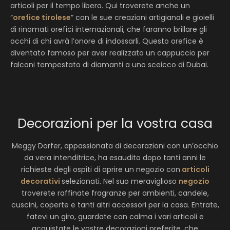
articoli per il tempo libero. Qui troverete anche un
“
orefice tirolese
” con le sue creazioni artigianali e gioielli
di rinomati orefici internazionali, che faranno brillare gli
occhi di chi avrà l’onore di indossarli. Questo orefice è
diventato famoso per aver realizzato un cappuccio per
falconi tempestato di diamanti a uno sceicco di Dubai.
Decorazioni per la vostra casa
Meggy Dorfer, appassionata di decorazioni con un’occhio
da vera intenditrice, ha esaudito dopo tanti anni le
richieste degli ospiti di aprire un negozio con
articoli
decorativi
selezionati. Nel suo meraviglioso
negozio
troverete raffinate fragranze per ambienti, candele,
cuscini, coperte e tanti altri accessori per la casa. Entrate,
fatevi un giro, guardate con calma i vari articoli e
acquistate le vostre decorazioni preferite, che