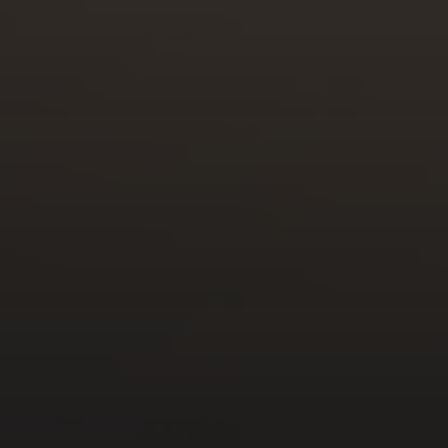
Passeier possono utilizzare le aree wellness, per
(piscine, saune, zone relax, ecc.) e i campi da