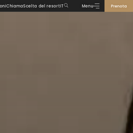
oni
Chiama
Scelta del resort
IT
Menu
Prenota
DE
IT
EN
FR