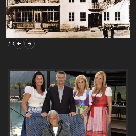
1
/
3