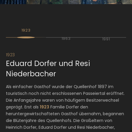
1923
1963
1991
1923
19
Eduard Dorfer und Resi
L
Niederbacher
Ob
de
Als einfacher Gasthof wurde der Quellenhof 1897 im
be
touristisch noch nicht erschlossenen Passeiertal eröffnet.
se
Die Anfangsjahre waren von häufigem Besitzerwechsel
Be
geprägt. Erst als
1923
Familie Dorfer den
ab
heruntergewirtschafteten Gasthof übernahm, begannen
ih
die Blütenjahre des Quellenhofs. Die Großeltern von
Qu
Heinrich Dorfer, Eduard Dorfer und Resi Niederbacher,
sic