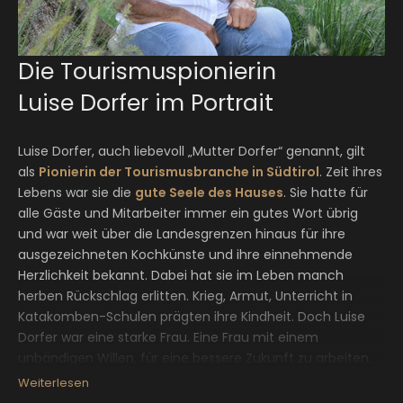
Die Tourismuspionierin
Luise Dorfer im Portrait
Luise Dorfer, auch liebevoll „Mutter Dorfer“ genannt, gilt
als
Pionierin der Tourismusbranche in Südtirol
. Zeit ihres
Lebens war sie die
gute Seele des Hauses
. Sie hatte für
alle Gäste und Mitarbeiter immer ein gutes Wort übrig
und war weit über die Landesgrenzen hinaus für ihre
ausgezeichneten Kochkünste und ihre einnehmende
Herzlichkeit bekannt. Dabei hat sie im Leben manch
herben Rückschlag erlitten. Krieg, Armut, Unterricht in
Katakomben-Schulen prägten ihre Kindheit. Doch Luise
Dorfer war eine starke Frau. Eine Frau mit einem
unbändigen Willen, für eine bessere Zukunft zu arbeiten.
Durch ihre Freundin Berta, Tochter von Eduard Dorfer und
Weiterlesen
Resi Niederbacher, gelangte sie 1958 in den Quellenhof, wo