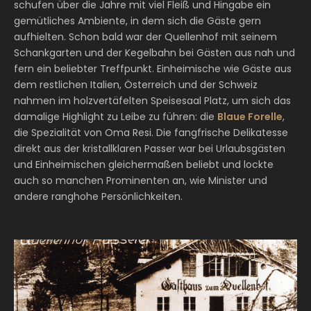
schufen über die Jahre mit viel Fleiß und Hingabe ein
19
gemütliches Ambiente, in dem sich die Gäste gern
en
aufhielten. Schon bald war der Quellenhof mit seinem
Bi
Schankgarten und der Kegelbahn bei Gästen aus nah und
Ho
fern ein beliebter Treffpunkt. Einheimische wie Gäste aus
da
dem restlichen Italien, Österreich und der Schweiz
da
nahmen im holzvertäfelten Speisesaal Platz, um sich das
42
damalige Highlight zu Leibe zu führen: die
Blaue Forelle
,
Ki
die Spezialität von Oma Resi. Die fangfrische Delikatesse
ze
direkt aus der kristallklaren Passer war bei Urlaubsgästen
un
und Einheimischen gleichermaßen beliebt und lockte
vi
auch so manchen Prominenten an, wie Minister und
Zu
andere ranghohe Persönlichkeiten.
Ta
kü
Kin
Pi
45
un
Gr