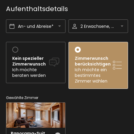
Aufenthaltsdetails
An- und Abreise*
2 Erwachsene, Gourmet-Halbpension
Kein spezieller
Zimmerwunsch
Zimmerwunsch
berücksichtigen
Ich möchte
Ich möchte ein
beraten werden
bestimmtes
Zimmer wählen
Gewählte Zimmer
Panorama-Suite (L)