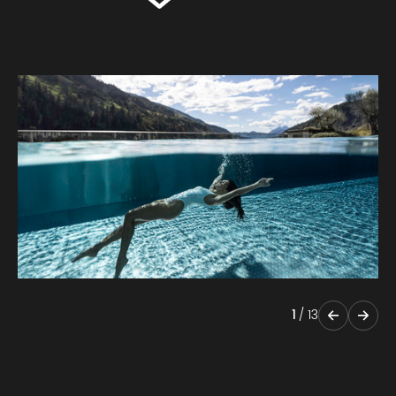
1
/
13