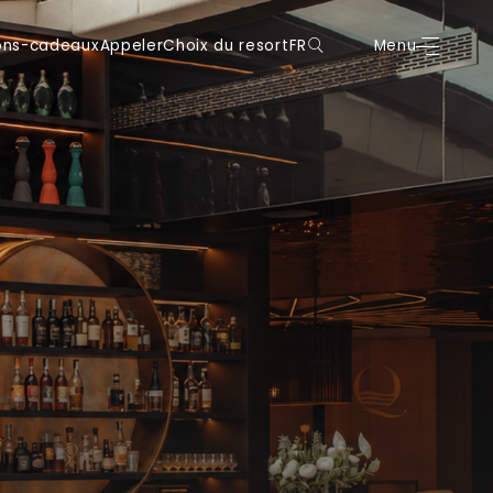
eaux
Appeler
Choix du resort
FR
Menu
Réservez
ons-cadeaux
Appeler
Choix du resort
FR
Menu
DE
DE
IT
IT
EN
EN
FR
FR