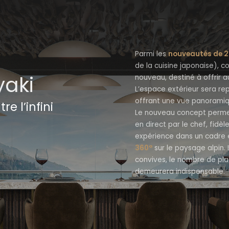
Parmi les
nouveautés de 
de la cuisine japonaise)
yaki
nouveau, destiné à offrir a
L’espace extérieur sera re
offrant une vue panoramiqu
re l’infini
Le nouveau concept permet
en direct par le chef, fidèl
expérience dans un cadre 
360°
sur le paysage alpin.
convives, le nombre de pla
demeurera indispensable.