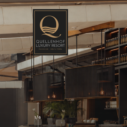
2
/
6