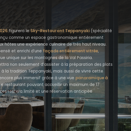
2026
figurera le
Sky-Restaurant Teppanyaki
(spécialité
, conçu comme un espace gastronomique entièrement
ux hôtes une expérience culinaire de très haut niveau.
pensé et enrichi d’une
façade entièrement vitrée
,
e unique sur les montagnes de la Val Passiria.
tra non seulement d’assister à la préparation des plats
e à la tradition Teppanyaki, mais aussi de vivre cette
encore plus immersif grâce à une vue
panoramique à
 Le restaurant pouvant accueillir un maximum de 17
ces restera limité et une réservation anticipée