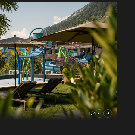
1
/
4