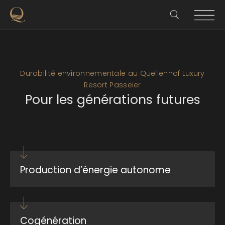
Durabilité environnementale au Quellenhof Luxury
Resort Passeier
Pour les générations futures
Production d’énergie autonome
Notre
centrale hydroélectrique privée
produit une
énergie propre et renouvelable, assurant un
approvisionnement durable et responsable.
Cogénération