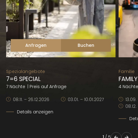
Anfragen
Buchen
Spezialangebote
Familie
7=6 SPECIAL
FAMILY
7 Nächte
| Preis auf Anfrage
4 Nächt
08.11. – 26.12.2026
03.01. – 10.01.2027
13.09.
08.12.
Details anzeigen
Det
1
/
5