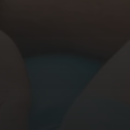
Das Highlight
Alle Gäste des Quellenhof Pass
in den Bereichen Wellness, Fami
Ruhebereiche etc.) und den Ten