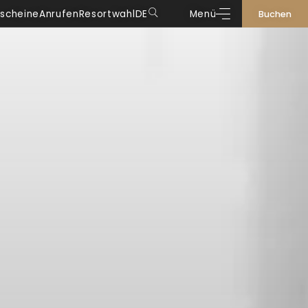
scheine
Anrufen
Resortwahl
DE
Menü
Buchen
DE
IT
EN
FR