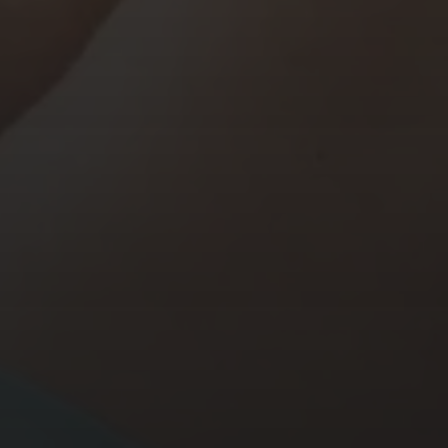
eier dürfen die zahlreichen Annehmlichkeiten
lie, Unterhaltung und Sport (Pools, Saunen,
nisplatz des Alpenschlössel mitnutzen.