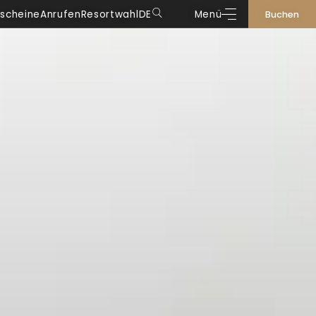
scheine
Anrufen
Resortwahl
DE
Menü
Buchen
DE
IT
EN
FR