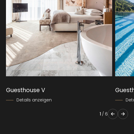
Guesthouse V
Guest
Details anzeigen
Det
1
/
6