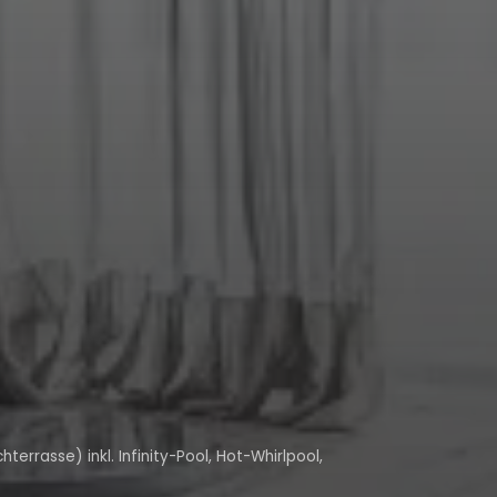
errasse) inkl. Infinity-Pool, Hot-Whirlpool,