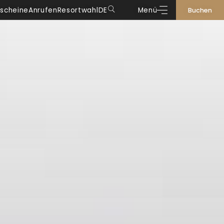
scheine
Anrufen
Resortwahl
DE
Menü
Buchen
DE
IT
EN
FR