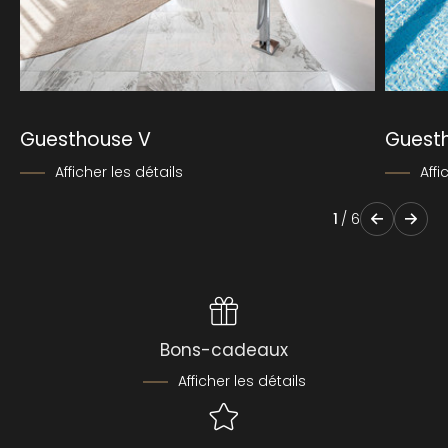
Guesthouse V
Guest
Afficher les détails
Affi
1
/
6
Bons-cadeaux
Afficher les détails