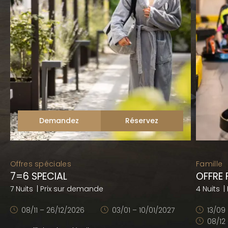
Demandez
Réservez
Offres spéciales
Famille
7=6 SPECIAL
OFFRE 
7 Nuits
| Prix sur demande
4 Nuits
|
08/11 – 26/12/2026
03/01 – 10/01/2027
13/09
08/12 