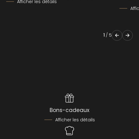
Afficher les détails
Affi
1
/
5
Bons-cadeaux
Afficher les détails