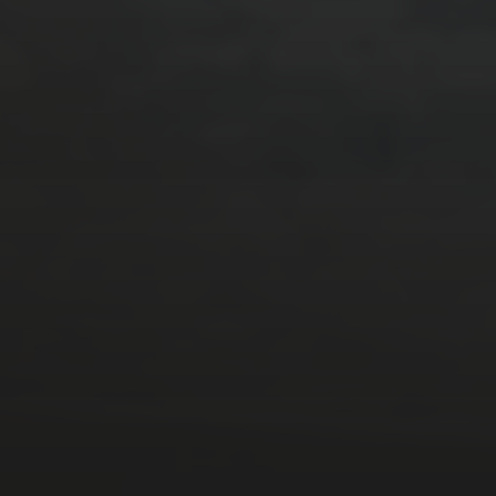
gratuitement des nombreuses in
être et famille, le parc d’attrac
(piscines, saunas, zones de repo
Alpenschlössel