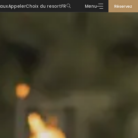
eaux
Appeler
Choix du resort
FR
Menu
Réservez
DE
IT
EN
FR