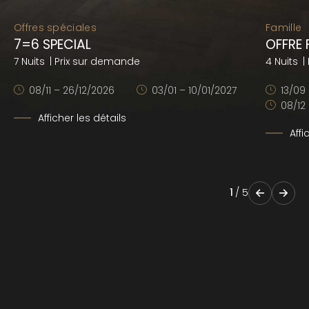
Offres spéciales
Famille
7=6 SPECIAL
OFFRE 
7 Nuits
| Prix sur demande
4 Nuits
|
08/11 – 26/12/2026
03/01 – 10/01/2027
13/09
08/12 
Afficher les détails
Affi
1
/
5